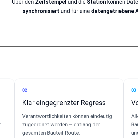
Über den
Zeitstempel
und die
Station
können Date
synchronisiert
und für eine
datengetriebene 
02
03
Klar eingegrenzter Regress
Vo
Verantwortlichkeiten können eindeutig
Al
t
zugeordnet werden – entlang der
Bau
gesamten Bauteil-Route.
un